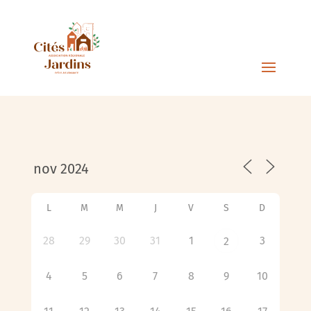
L
M
M
J
V
S
D
28
29
30
31
1
3
2
4
5
6
7
8
9
10