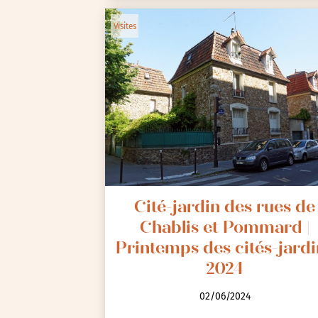
Visites
Cité-jardin des rues de
Chablis et Pommard |
Printemps des cités-jardi
2024
02/06/2024