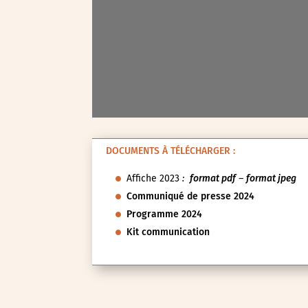
Voyage d'études
Autre
Essonne (91)
Hauts-de-Seine (92)
Paris (75)
Seine-et-Marne (77)
Seine-Saint-Denis (93)
Test-tag-event