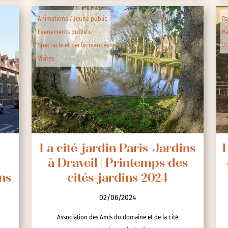
Animations / Jeune public
Pa
Evenements publics
R
Spectacle et performances
Vi
Visites
La cité-jardin Paris-Jardins
L
à Draveil | Printemps des
ns
cités-jardins 2024
02/06/2024
Association des Amis du domaine et de la cité