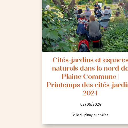
Cités-jardins et espace
naturels dans le nord d
Plaine Commune |
Printemps des cités-jardi
2024
02/06/2024
Ville d'Epinay-sur-Seine