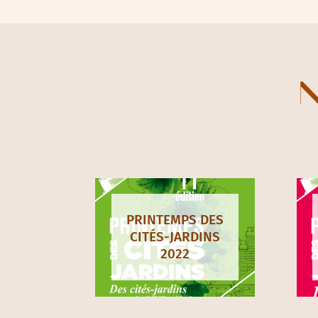
Val-d’Oise (95)
Val-de-Marne (94)
Yvelines (78)
DOCUMENTS À TÉLÉCHARGER :
Affiche 2023
:
format pdf
–
format jpeg
Communiqué de presse 2024
Programme 2024
Kit communication