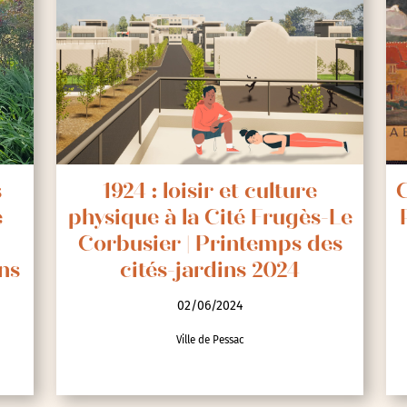
s
1924 : loisir et culture
C
e
physique à la Cité Frugès-Le
Corbusier | Printemps des
ns
cités-jardins 2024
02/06/2024
Ville de Pessac