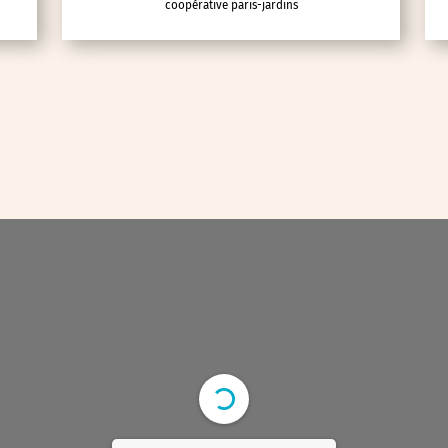
coopérative paris-jardins
lic
ipative
nces