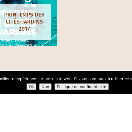
PRINTEMPS DES
CITÉS-JARDINS
2017
eilleure expérience sur notre site web. Si vous continuez à utiliser ce
Ok
Non
Politique de confidentialité
NEWSLETTER
LE
LE-DE-FRANCE
t Couturier / 93 240 Stains
ontact[@]citesjardins-idf[.]fr
IN-GAISNE, Animatrice-
SUIVEZ-NOUS SUR