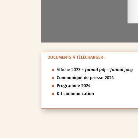
Val-d’Oise (95)
Val-de-Marne (94)
Yvelines (78)
DOCUMENTS À TÉLÉCHARGER :
Affiche 2023
:
format pdf
–
format jpeg
Communiqué de presse 2024
Programme 2024
Kit communication