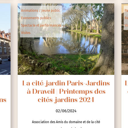
Animations / Jeune public
Pa
Evenements publics
R
Spectacle et performances
Vi
Visites
La cité-jardin Paris-Jardins
L
à Draveil | Printemps des
ns
cités-jardins 2024
02/06/2024
Association des Amis du domaine et de la cité