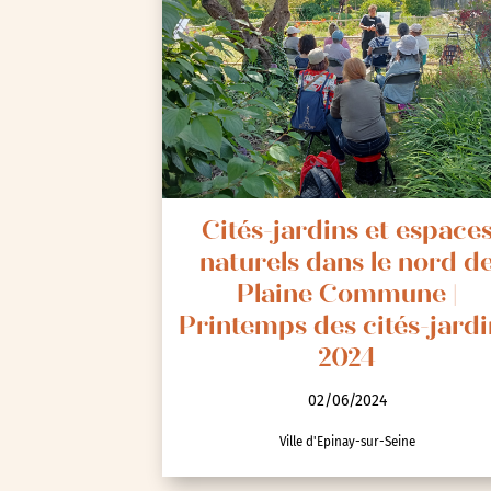
Cités-jardins et espace
naturels dans le nord d
Plaine Commune |
Printemps des cités-jardi
2024
02/06/2024
Ville d'Epinay-sur-Seine