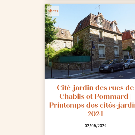
Visites
Cité-jardin des rues de
Chablis et Pommard |
Printemps des cités-jardi
2024
02/06/2024