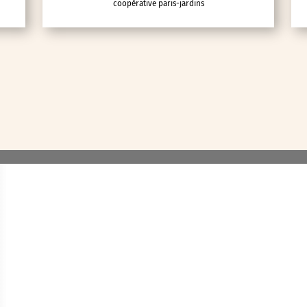
coopérative paris-jardins
lic
ipative
nces