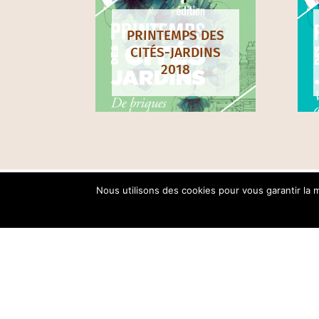
PRINTEMPS DES
CITÉS-JARDINS
2018
Nous utilisons des cookies pour vous garantir la m
ASSOCIATION RÉGIONA
DES CITÉS-JARDINS D’I
28, avenue Paul Vaillan
+33 (0)1 58 69 77 93 / c
Contact
: Noëmie MAUR
Coordinatrice