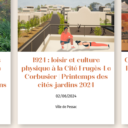
s
1924 : loisir et culture
C
e
physique à la Cité Frugès-Le
Corbusier | Printemps des
ns
cités-jardins 2024
02/06/2024
Ville de Pessac