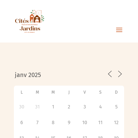
L
M
M
J
V
S
D
30
31
1
2
3
4
5
6
7
8
9
10
11
12