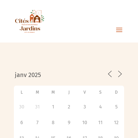
L
M
M
J
V
S
D
30
31
1
2
3
4
5
6
7
8
9
10
11
12