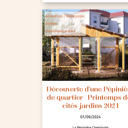
Animations / Jeune public
Ateliers
Evenements publics
Découverte d'une Pépiniè
de quartier | Printemps d
cités-jardins 2024
01/06/2024
La Pépinière Cheminote