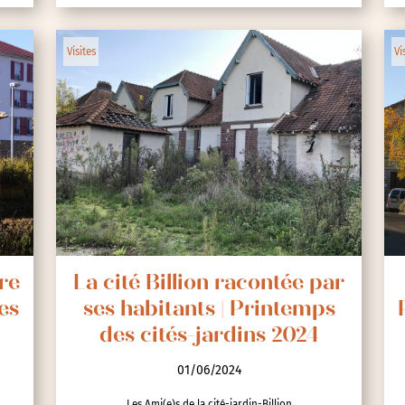
Visites
Vi
re
La cité Billion racontée par
es
ses habitants | Printemps
des cités-jardins 2024
01/06/2024
Les Ami(e)s de la cité-jardin-Billion