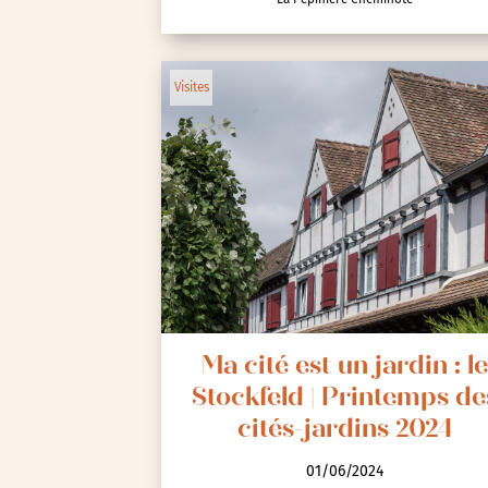
Animations / Jeune pub
Visites
Ateliers
Cinéma
Conférences
Cycle de rencontres
Evenements publics
Expositions
Œuvre collective/partic
Parcours en autonomie
Ma cité est un jardin : l
Parole aux habitants
Stockfeld | Printemps de
Randonnées
cités-jardins 2024
Spectacle et performa
01/06/2024
Visites