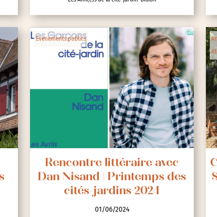
lic
Evenements publics
An
At
ipative
e
Rencontre littéraire avec
C
s
Dan Nisand | Printemps des
S
cités-jardins 2024
nces
01/06/2024