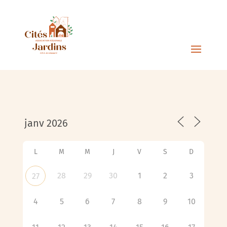
L
M
M
J
V
S
D
28
29
30
1
2
3
27
4
5
6
7
8
9
10