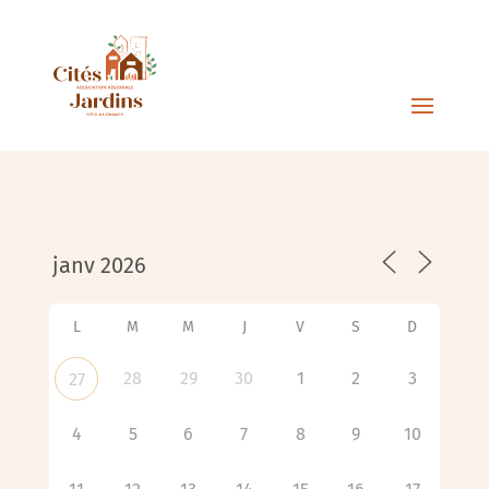
L
M
M
J
V
S
D
28
29
30
1
2
3
27
4
5
6
7
8
9
10