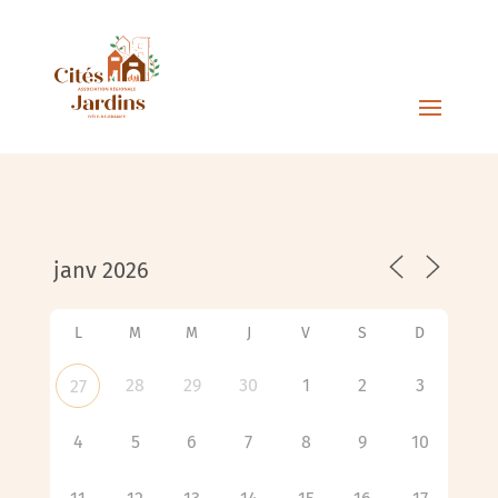
L
M
M
J
V
S
D
28
29
30
1
2
3
27
4
5
6
7
8
9
10