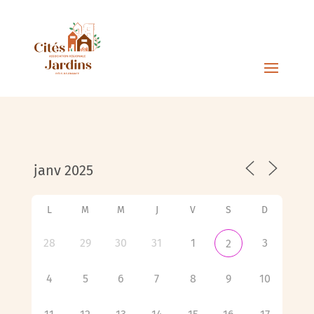
L
M
M
J
V
S
D
28
29
30
31
1
3
2
4
5
6
7
8
9
10