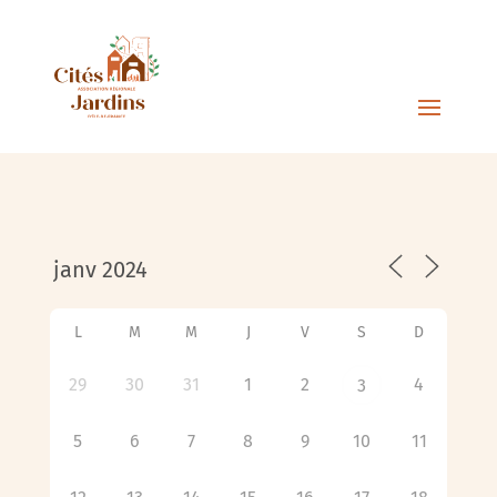
L
M
M
J
V
S
D
29
30
31
1
2
4
3
5
6
7
8
9
10
11