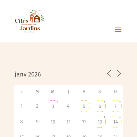
L
M
M
J
V
S
D
+
+
+
1
2
4
3
5
6
7
+
+
8
9
12
10
11
13
14