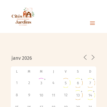
L
M
M
J
V
S
D
+
+
+
1
2
4
3
5
6
7
+
+
8
9
12
10
11
13
14