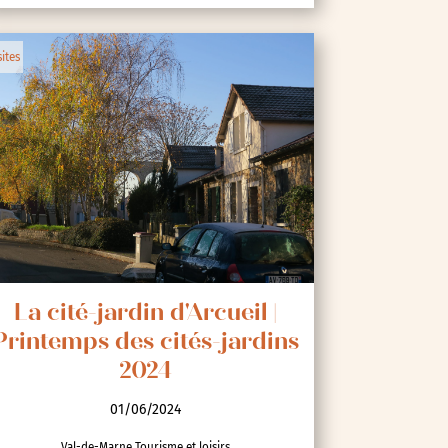
sites
La cité-jardin d'Arcueil |
Printemps des cités-jardins
2024
01/06/2024
Val-de-Marne Tourisme et loisirs