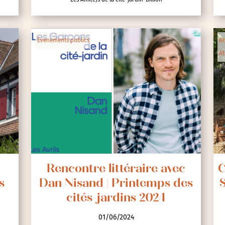
lic
Evenements publics
An
At
ipative
e
Rencontre littéraire avec
C
s
Dan Nisand | Printemps des
S
cités-jardins 2024
nces
01/06/2024