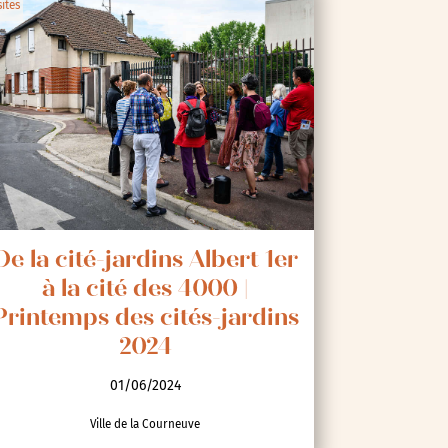
sites
De la cité-jardins Albert 1er
à la cité des 4000 |
Printemps des cités-jardins
2024
01/06/2024
Ville de la Courneuve