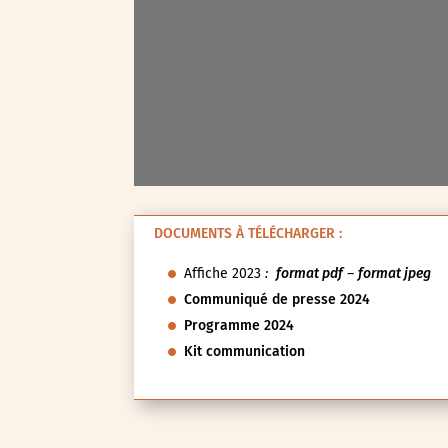
Val-d’Oise (95)
Val-de-Marne (94)
Yvelines (78)