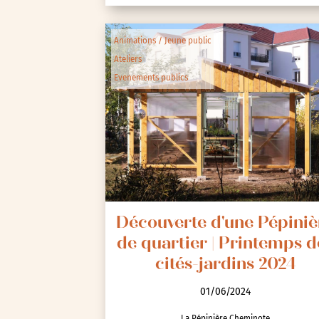
Animations / Jeune public
Ateliers
Evenements publics
Découverte d'une Pépiniè
de quartier | Printemps d
cités-jardins 2024
01/06/2024
La Pépinière Cheminote