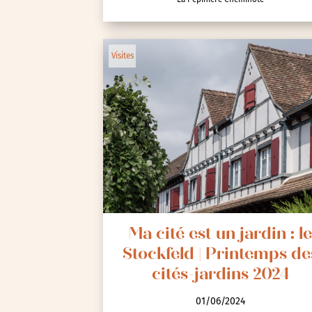
Animations / Jeune pub
Visites
Ateliers
Cinéma
Conférences
Cycle de rencontres
Evenements publics
Expositions
Œuvre collective/partic
Parcours en autonomie
Ma cité est un jardin : l
Parole aux habitants
Stockfeld | Printemps de
Randonnées
cités-jardins 2024
Spectacle et performa
01/06/2024
Visites