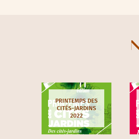
DOCUMENTS À TÉLÉCHARGER :
Affiche 2023
:
format pdf
–
format jpeg
Communiqué de presse 2024
Programme 2024
Kit communication