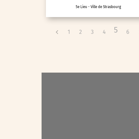
5e Lieu - Ville de Strasbourg
Voyage d'études
5
1
2
3
4
6
Autre
Essonne (91)
Hauts-de-Seine (92)
Paris (75)
Seine-et-Marne (77)
Seine-Saint-Denis (93)
Test-tag-event