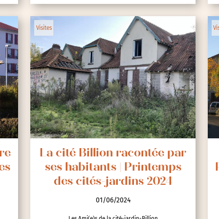
Visites
Vi
re
La cité Billion racontée par
es
ses habitants | Printemps
des cités-jardins 2024
01/06/2024
Les Ami(e)s de la cité-jardin-Billion