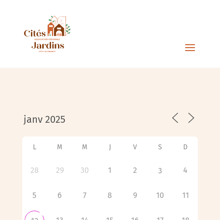
L
M
M
J
V
S
D
28
29
30
1
2
4
3
5
6
7
8
9
10
11