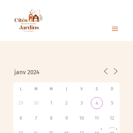
L
M
M
J
V
S
D
29
30
1
2
3
5
4
6
7
8
9
10
11
12
+
+