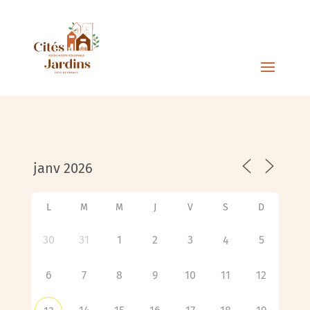
L
M
M
J
V
S
D
30
31
1
2
3
5
4
6
7
8
9
10
11
12