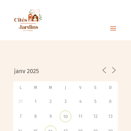
L
M
M
J
V
S
D
31
1
2
3
4
5
6
7
8
9
11
12
13
10