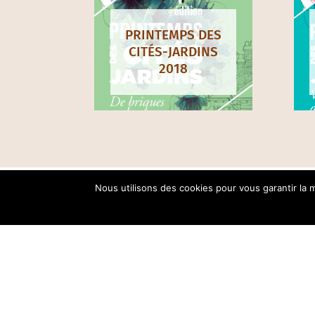
PRINTEMPS DES
CITÉS-JARDINS
2018
Nous utilisons des cookies pour vous garantir la m
ASSOCIATION RÉGIONA
DES CITÉS-JARDINS D’I
28, avenue Paul Vaillan
+33 (0)1 58 69 77 93 / c
Contact
: Noëmie MAUR
Coordinatrice