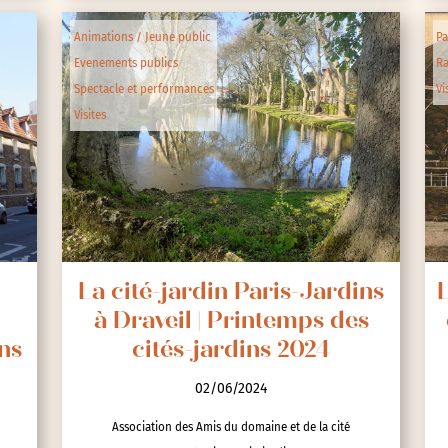
Animations / Jeune public
Pa
Evenements publics
R
Spectacle et performances
Vi
Visites
La cité-jardin Paris-Jardins
L
à Draveil | Printemps des
ns
cités-jardins 2024
02/06/2024
Association des Amis du domaine et de la cité