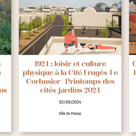
s
1924 : loisir et culture
C
e
physique à la Cité Frugès-Le
Corbusier | Printemps des
ns
cités-jardins 2024
02/06/2024
Ville de Pessac