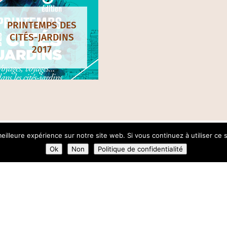
PRINTEMPS DES
CITÉS-JARDINS
2017
eilleure expérience sur notre site web. Si vous continuez à utiliser ce
Ok
Non
Politique de confidentialité
NEWSLETTER
LE
LE-DE-FRANCE
t Couturier / 93 240 Stains
ontact[@]citesjardins-idf[.]fr
IN-GAISNE, Animatrice-
SUIVEZ-NOUS SUR