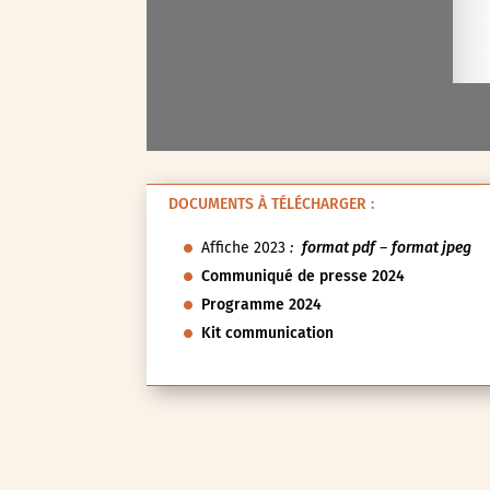
Val-d’Oise (95)
Val-de-Marne (94)
Yvelines (78)
DOCUMENTS À TÉLÉCHARGER :
Affiche 2023
:
format pdf
–
format jpeg
Communiqué de presse 2024
Programme 2024
Kit communication