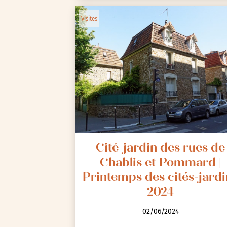
Visites
Cité-jardin des rues de
Chablis et Pommard |
Printemps des cités-jardi
2024
02/06/2024