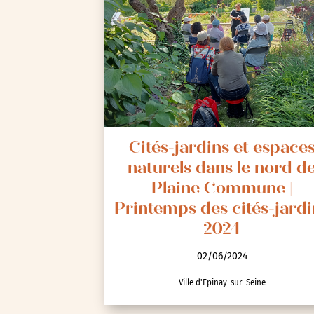
Cités-jardins et espace
naturels dans le nord d
Plaine Commune |
Printemps des cités-jardi
2024
02/06/2024
Ville d'Epinay-sur-Seine