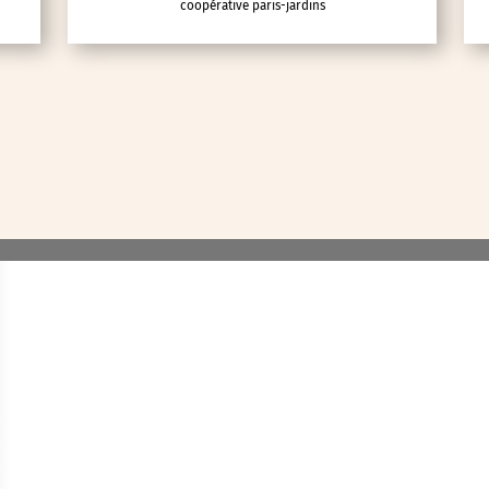
coopérative paris-jardins
lic
ipative
nces