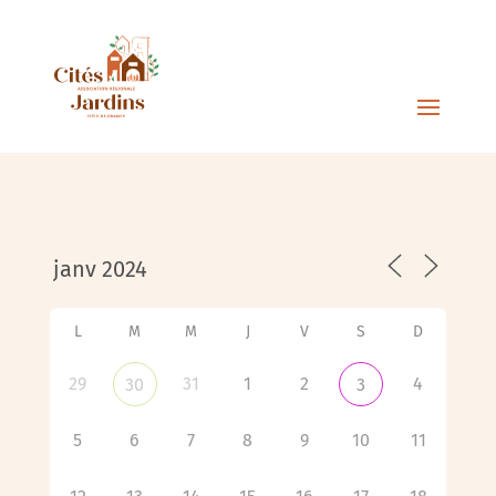
L
M
M
J
V
S
D
29
31
1
2
4
30
3
5
6
7
8
9
10
11