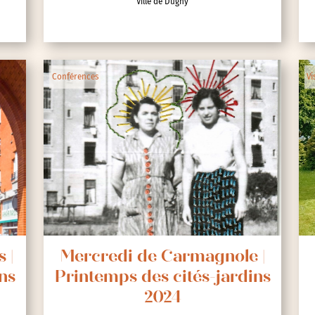
Ville de Dugny
lic
Conférences
Vi
ipative
 |
Mercredi de Carmagnole |
ns
Printemps des cités-jardins
2024
nces