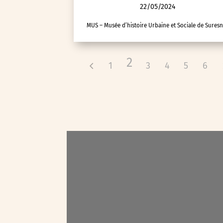
Visites
22/05/2024
Voyage d'études
MUS – Musée d’histoire Urbaine et Sociale de Sures
2
1
3
4
5
6
Autre
Essonne (91)
Hauts-de-Seine (92)
Paris (75)
Seine-et-Marne (77)
Seine-Saint-Denis (93)