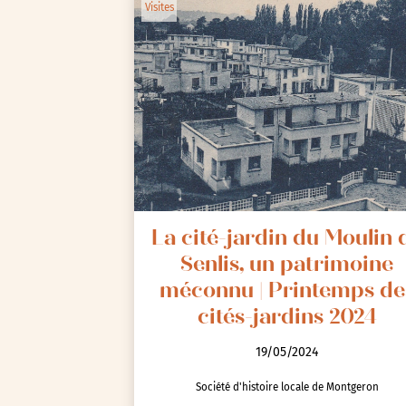
Visites
La cité-jardin du Moulin 
Senlis, un patrimoine
méconnu | Printemps de
cités-jardins 2024
19/05/2024
Société d'histoire locale de Montgeron