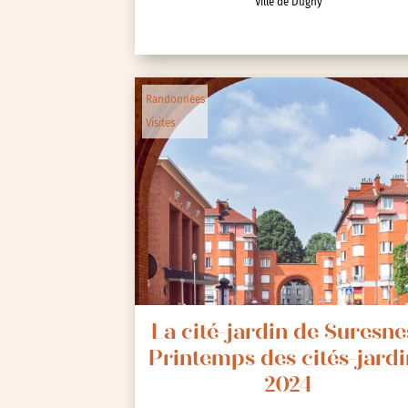
Ville de Dugny
Animations / Jeune pub
Ateliers
Randonnées
Cinéma
Visites
Conférences
Cycle de rencontres
Evenements publics
Expositions
Œuvre collective/partic
Parcours en autonomie
Parole aux habitants
La cité-jardin de Suresnes
Printemps des cités-jardi
Randonnées
2024
Spectacle et performa