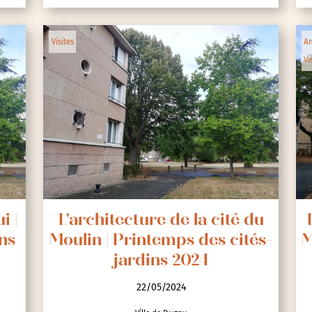
Visites
An
Vi
i |
L'architecture de la cité du
ns
Moulin | Printemps des cités-
M
jardins 2024
22/05/2024