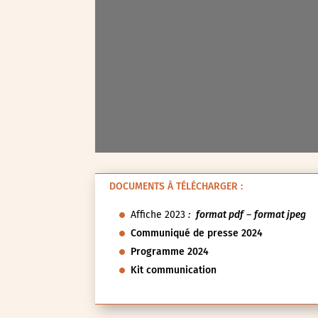
Test-tag-event
Val-d’Oise (95)
Val-de-Marne (94)
Yvelines (78)
DOCUMENTS À TÉLÉCHARGER :
Affiche 2023
:
format pdf
–
format jpeg
Communiqué de presse 2024
Programme 2024
Kit communication