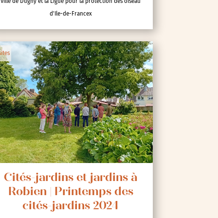
Ville de Dugny et la Ligue pour la protection des oiseau
d'Ile-de-Francex
sites
Cités-jardins et jardins à
Robien | Printemps des
cités-jardins 2024