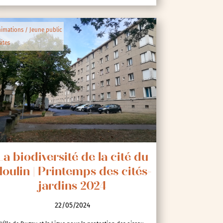
imations / Jeune public
sites
La biodiversité de la cité du
oulin | Printemps des cités-
jardins 2024
22/05/2024