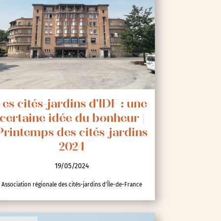
Les cités-jardins d'IDF : une
certaine idée du bonheur |
Printemps des cités-jardins
2024
19/05/2024
Association régionale des cités-jardins d'Île-de-France