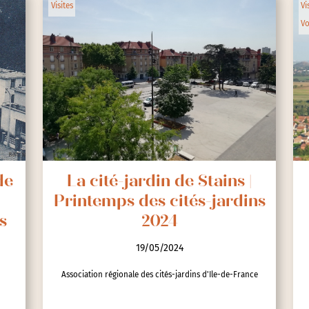
Visites
Vi
Vo
de
La cité-jardin de Stains |
Printemps des cités-jardins
s
2024
19/05/2024
Association régionale des cités-jardins d'Ile-de-France