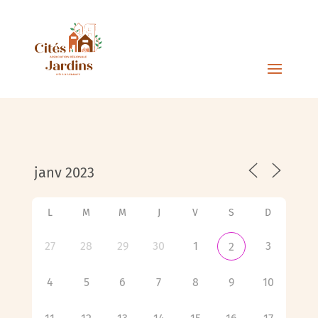
L
M
M
J
V
S
D
27
28
29
30
1
3
2
4
5
6
7
8
9
10