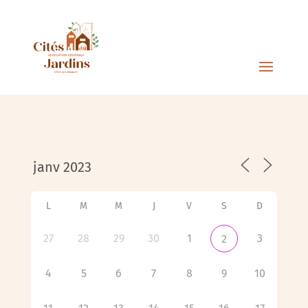
L
M
M
J
V
S
D
27
28
29
30
1
3
2
4
5
6
7
8
9
10