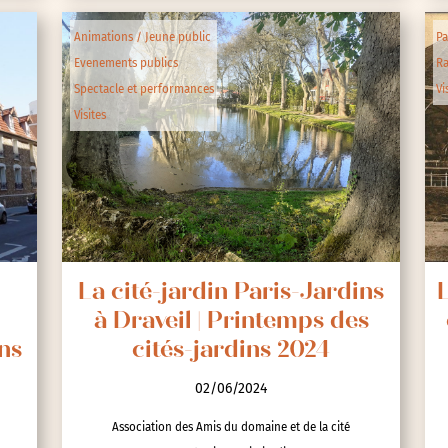
Animations / Jeune public
Pa
Evenements publics
R
Spectacle et performances
Vi
Visites
La cité-jardin Paris-Jardins
L
à Draveil | Printemps des
ns
cités-jardins 2024
02/06/2024
Association des Amis du domaine et de la cité