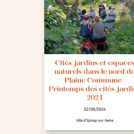
Cités-jardins et espace
naturels dans le nord d
Plaine Commune |
Printemps des cités-jardi
2024
02/06/2024
Ville d'Epinay-sur-Seine