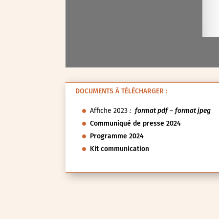
Val-d’Oise (95)
Val-de-Marne (94)
Yvelines (78)
DOCUMENTS À TÉLÉCHARGER :
Affiche 2023
:
format pdf
–
format jpeg
Communiqué de presse 2024
Programme 2024
Kit communication