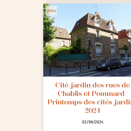
Visites
Cité-jardin des rues de
Chablis et Pommard |
Printemps des cités-jardi
2024
02/06/2024