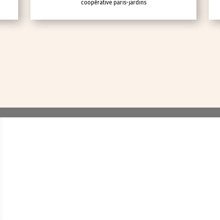
coopérative paris-jardins
lic
ipative
nces