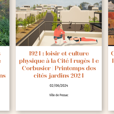
s
1924 : loisir et culture
C
e
physique à la Cité Frugès-Le
Corbusier | Printemps des
ns
cités-jardins 2024
02/06/2024
Ville de Pessac