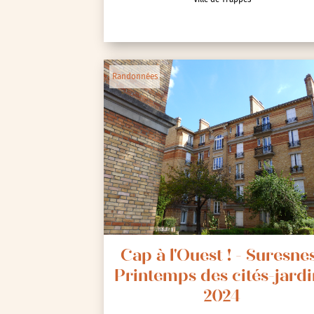
Animations / Jeune pub
Randonnées
Ateliers
Cinéma
Conférences
Cycle de rencontres
Evenements publics
Expositions
Œuvre collective/partic
Parcours en autonomie
Cap à l'Ouest ! - Suresnes
Parole aux habitants
Printemps des cités-jardi
Randonnées
2024
Spectacle et performa