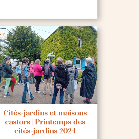
sites
Cités-jardins et maisons
castors | Printemps des
cités-jardins 2024