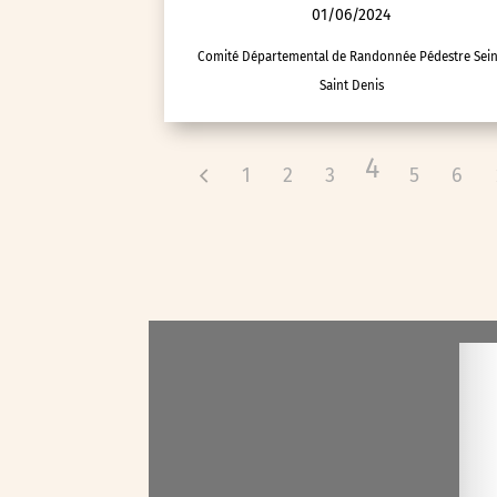
01/06/2024
Visites
Comité Départemental de Randonnée Pédestre Sei
Voyage d'études
Saint Denis
4
1
2
3
5
6
Autre
Essonne (91)
Hauts-de-Seine (92)
Paris (75)
Seine-et-Marne (77)
Seine-Saint-Denis (93)