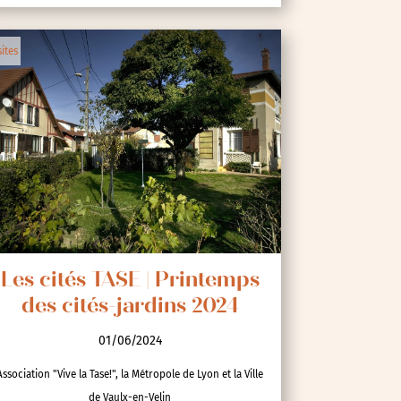
sites
Les cités TASE | Printemps
des cités-jardins 2024
01/06/2024
Association "Vive la Tase!", la Métropole de Lyon et la Ville
de Vaulx-en-Velin