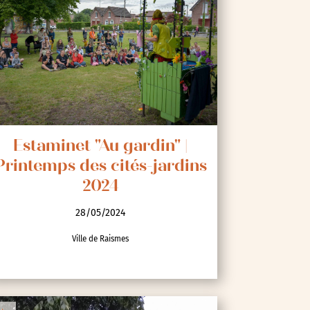
Estaminet "Au gardin" |
Printemps des cités-jardins
2024
28/05/2024
Ville de Raismes