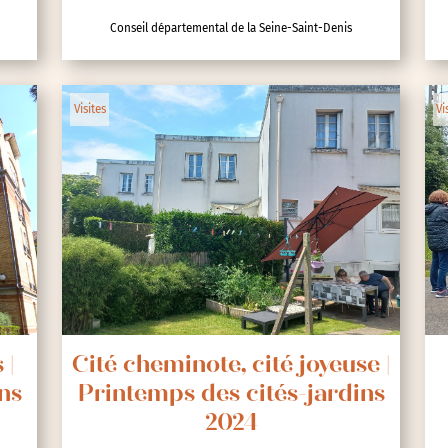
Conseil départemental de la Seine-Saint-Denis
lic
Visites
Vi
ipative
 |
Cité cheminote, cité joyeuse |
ns
Printemps des cités-jardins
2024
nces