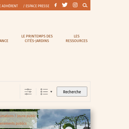
E ADHÉRENT
/ ESPACE PRESSE
LE PRINTEMPS DES
LES
RANCE
CITÉS-JARDINS
RESSOURCES
Recherche
imations / Jeune public
enements publics