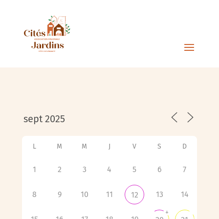
L
M
M
J
V
S
D
1
2
3
4
5
6
7
8
9
10
11
13
14
12
+