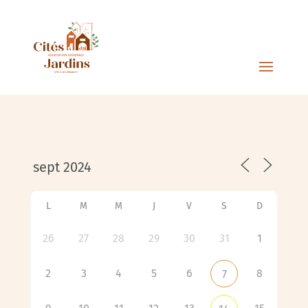
L
M
M
J
V
S
D
26
27
28
29
30
31
1
2
3
4
5
6
8
7