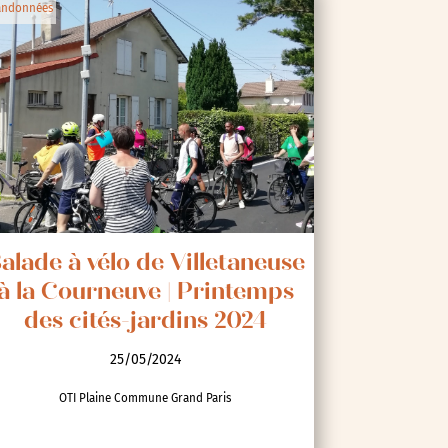
andonnées
alade à vélo de Villetaneuse
à la Courneuve | Printemps
des cités-jardins 2024
25/05/2024
OTI Plaine Commune Grand Paris