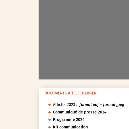
Seine-Saint-Denis (93)
Test-tag-event
Val-d’Oise (95)
Val-de-Marne (94)
Yvelines (78)
DOCUMENTS À TÉLÉCHARGER :
Affiche 2023
:
format pdf
–
format jpeg
Communiqué de presse 2024
Programme 2024
Kit communication