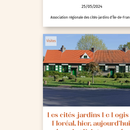
25/05/2024
Association régionale des cités-jardins d'Île-de-Fra
Animations / Jeune pub
Ateliers
Visites
Cinéma
Conférences
Cycle de rencontres
Evenements publics
Expositions
Œuvre collective/partic
Parcours en autonomie
Parole aux habitants
Les cités-jardins Le Logis
Floréal, hier, aujourd'hui
Randonnées