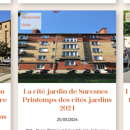
Randonnées
Vi
Visites
au
La cité-jardin de Suresnes |
E
ire
Printemps des cités-jardins
2024
ns
25/05/2024