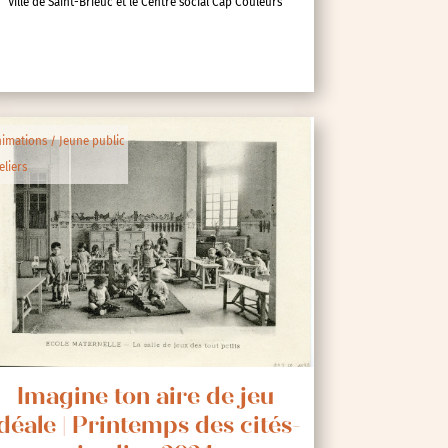
Ville de Saint-Brieuc et le Centre social Cap Couleurs
imations / Jeune public
eliers
Imagine ton aire de jeu
déale | Printemps des cités-