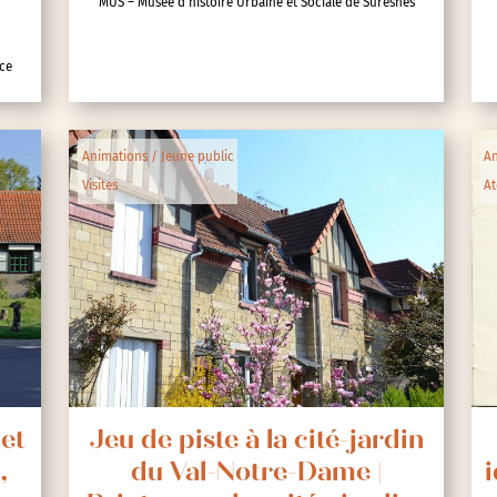
MUS – Musée d’histoire Urbaine et Sociale de Suresnes
nce
lic
Animations / Jeune public
An
Visites
At
ipative
 et
Jeu de piste à la cité-jardin
,
du Val-Notre-Dame |
i