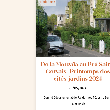
Randonnées
De la Mouzaïa au Pré Sain
Gervais | Printemps des
cités-jardins 2024
25/05/2024
Comité Départemental de Randonnée Pédestre Sei
Saint Denis