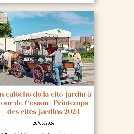
sites
n calèche de la cité-jardin à
tour de Cesson | Printemps
des cités-jardins 2024
26/05/2024