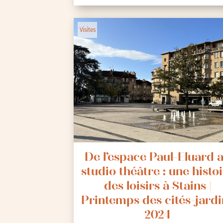
Visites
De l’espace Paul-Eluard 
studio théâtre : une histo
des loisirs à Stains |
Printemps des cités-jardi
2024