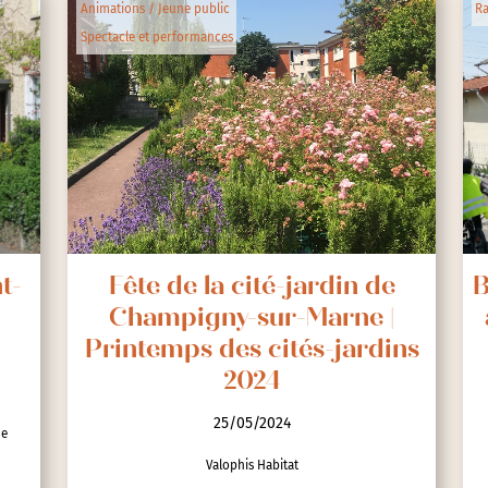
Animations / Jeune public
R
Spectacle et performances
t-
Fête de la cité-jardin de
B
Champigny-sur-Marne |
Printemps des cités-jardins
2024
25/05/2024
ne
Valophis Habitat