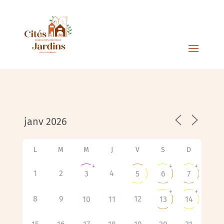
L
M
M
J
V
S
D
+
+
+
1
2
4
3
5
6
7
+
+
8
9
12
10
11
13
14