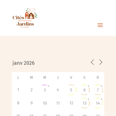
L
M
M
J
V
S
D
+
+
+
1
2
4
3
5
6
7
+
+
8
9
12
10
11
13
14