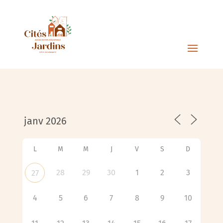
L
M
M
J
V
S
D
28
29
30
1
2
3
27
4
5
6
7
8
9
10