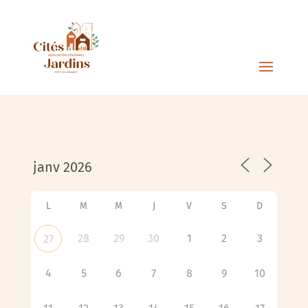
L
M
M
J
V
S
D
28
29
30
1
2
3
27
4
5
6
7
8
9
10