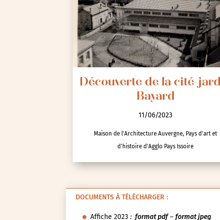
Autre
Essonne (91)
Hauts-de-Seine (92)
Paris (75)
Seine-et-Marne (77)
Recherche
Seine-Saint-Denis (93)
Test-tag-event
Val-d’Oise (95)
Visites
Val-de-Marne (94)
Yvelines (78)