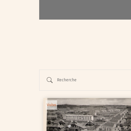
Conférences
Cycle de rencontres
Evenements publics
Expositions
Œuvre collective/partic
Parcours en autonomie
Parole aux habitants
Randonnées
Spectacle et performa
Visites
Voyage d'études