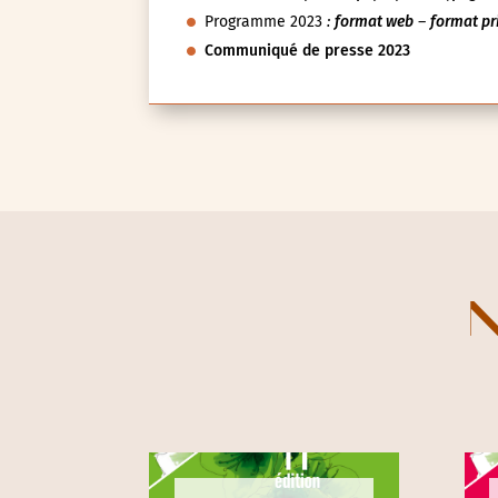
Découverte de la cité-jar
Bayard
11/06/2023
Maison de l'Architecture Auvergne, Pays d'art et
d'histoire d'Agglo Pays Issoire
DOCUMENTS À TÉLÉCHARGER :
Affiche 2023
:
format pdf
–
format jpeg
Programme 2023
:
format web
–
format pr