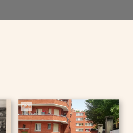
ipative
nces