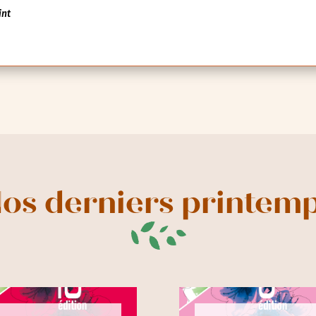
din
Cité-jardin des Briques
Rouges au Pré Saint-Gervais
11/06/2023
Ville du Pré Saint-Gervais
int