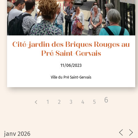
Cité-jardin des Briques Rouges au
Pré Saint-Gervais
11/06/2023
Ville du Pré Saint-Gervais
6
1
2
3
4
5