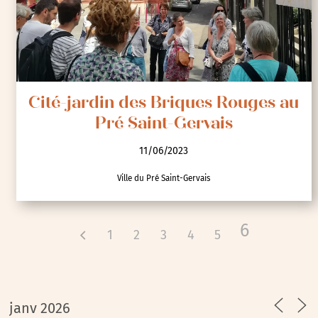
Cité-jardin des Briques Rouges au
Pré Saint-Gervais
11/06/2023
Ville du Pré Saint-Gervais
6
1
2
3
4
5