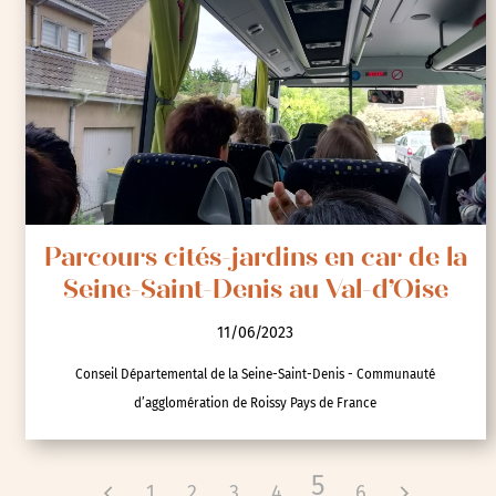
Parcours cités-jardins en car de la
Seine-Saint-Denis au Val-d’Oise
11/06/2023
Conseil Départemental de la Seine-Saint-Denis - Communauté
d’agglomération de Roissy Pays de France
5
1
2
3
4
6