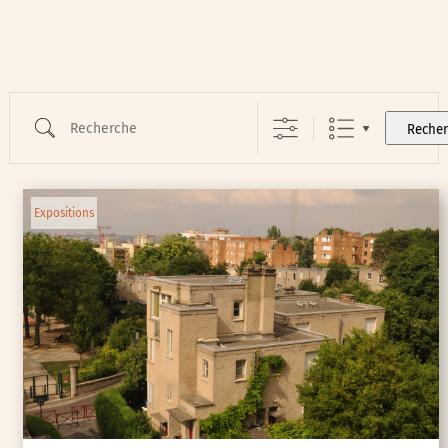
Recherche
Reche
Expositions