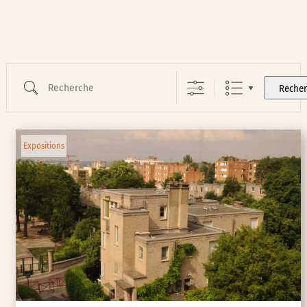
Recherche
Reche
Expositions