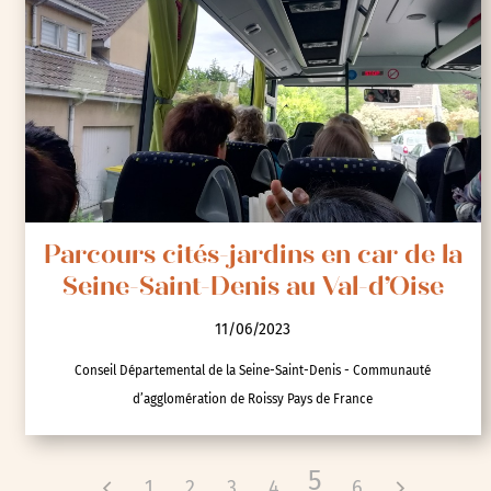
Parcours cités-jardins en car de la
Seine-Saint-Denis au Val-d’Oise
11/06/2023
Conseil Départemental de la Seine-Saint-Denis - Communauté
d’agglomération de Roissy Pays de France
5
1
2
3
4
6