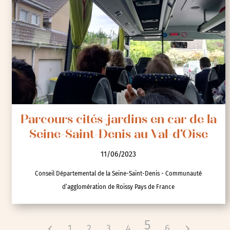
Parcours cités-jardins en car de la
Seine-Saint-Denis au Val-d’Oise
11/06/2023
Conseil Départemental de la Seine-Saint-Denis - Communauté
d’agglomération de Roissy Pays de France
5
1
2
3
4
6