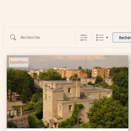
Recherche
Reche
Expositions