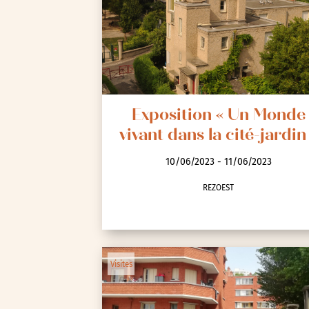
Spectacle et performa
Visites
Voyage d'études
Exposition « Un Monde
vivant dans la cité-jardin
10/06/2023 - 11/06/2023
REZOEST
Autre
Essonne (91)
Hauts-de-Seine (92)
Visites
Paris (75)
Seine-et-Marne (77)