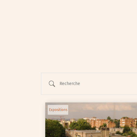
Animations / Jeune pub
Ateliers
Cinéma
Conférences
Cycle de rencontres
Recherche
Evenements publics
Expositions
Œuvre collective/partic
Expositions
Parcours en autonomie
Parole aux habitants
Randonnées