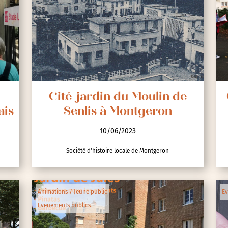
Cité-jardin du Moulin de
ais
Senlis à Montgeron
10/06/2023
Société d'histoire locale de Montgeron
Animations / Jeune public
Ev
Evenements publics