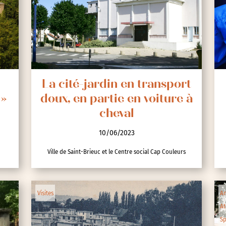
nces
La cité-jardin en transport
 »
doux, en partie en voiture à
cheval
10/06/2023
Ville de Saint-Brieuc et le Centre social Cap Couleurs
Visites
An
At
Sp