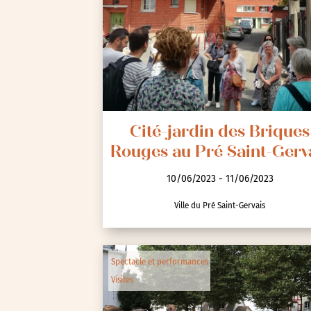
Seine-Saint-Denis (93)
Test-tag-event
Val-d’Oise (95)
Val-de-Marne (94)
Yvelines (78)
Cité-jardin des Briques
Rouges au Pré Saint-Gerv
10/06/2023 - 11/06/2023
Ville du Pré Saint-Gervais
Spectacle et performances
Visites