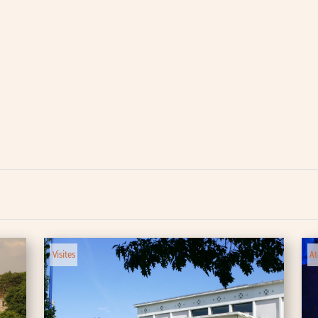
lic
ipative
Visites
At