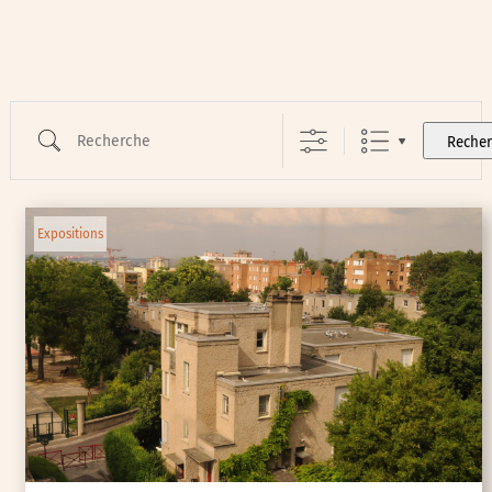
Recherche
Reche
Expositions