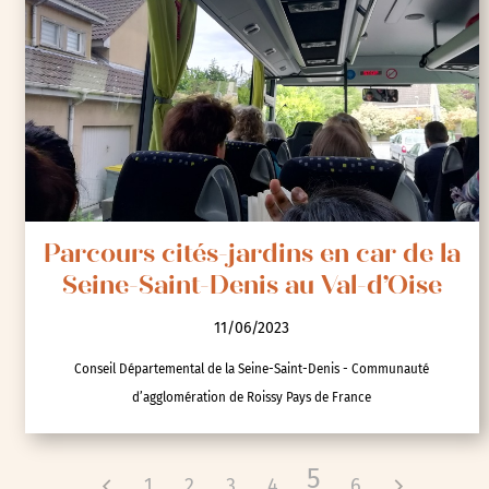
Parcours cités-jardins en car de la
Seine-Saint-Denis au Val-d’Oise
11/06/2023
Conseil Départemental de la Seine-Saint-Denis - Communauté
d’agglomération de Roissy Pays de France
5
1
2
3
4
6