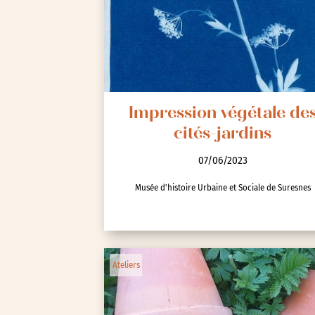
Seine-Saint-Denis (93)
Test-tag-event
Val-d’Oise (95)
Val-de-Marne (94)
Yvelines (78)
Impression végétale de
cités-jardins
07/06/2023
Musée d'histoire Urbaine et Sociale de Suresnes
Ateliers