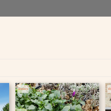
lic
ipative
Ateliers
Vi