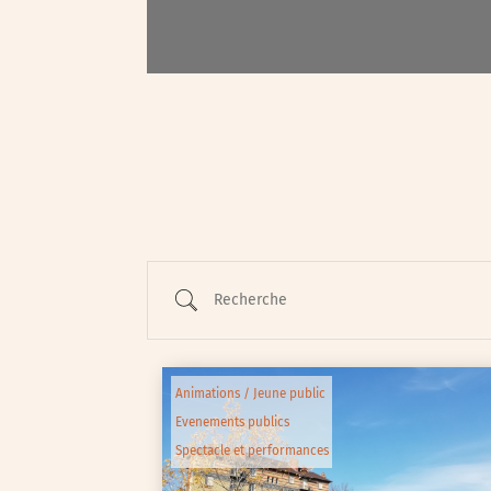
Animations / Jeune pub
Ateliers
Cinéma
Conférences
Cycle de rencontres
Recherche
Evenements publics
Expositions
Œuvre collective/partic
Animations / Jeune public
Parcours en autonomie
Evenements publics
Parole aux habitants
Spectacle et performances
Randonnées