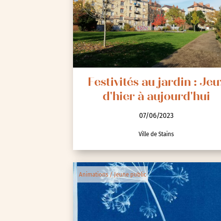
Spectacle et performa
Visites
Voyage d'études
Festivités au jardin : Jeu
d'hier à aujourd'hui
07/06/2023
Ville de Stains
Autre
Essonne (91)
Animations / Jeune public
Hauts-de-Seine (92)
Paris (75)
Seine-et-Marne (77)