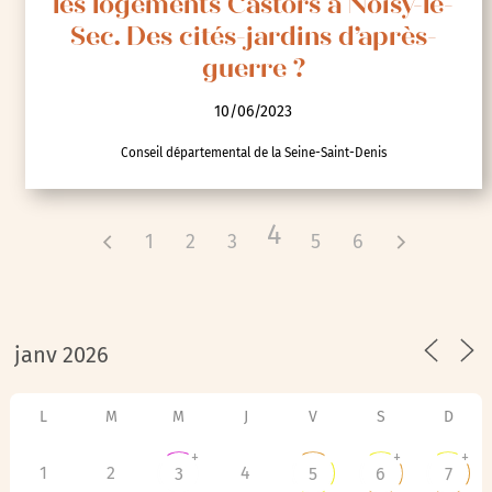
les logements Castors à Noisy-le-
Sec. Des cités-jardins d’après-
guerre ?
10/06/2023
Conseil départemental de la Seine-Saint-Denis
4
1
2
3
5
6
L
M
M
J
V
S
D
+
+
+
1
2
4
3
5
6
7