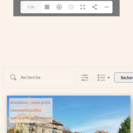
1/36
Recherche
Reche
Animations / Jeune public
Evenements publics
Spectacle et performances