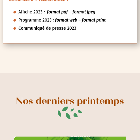
+
+
25
26
27
28
29
30
31
DOCUMENTS À TÉLÉCHARGER :
Affiche 2023
:
format pdf
–
format jpeg
Programme 2023
:
format web
–
format print
Communiqué de presse 2023