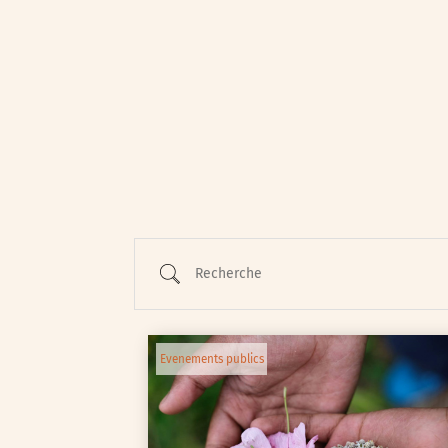
Animations / Jeune pub
Ateliers
Cinéma
Conférences
Cycle de rencontres
Recherche
Evenements publics
Expositions
Œuvre collective/partic
Evenements publics
Parcours en autonomie
Parole aux habitants
Randonnées