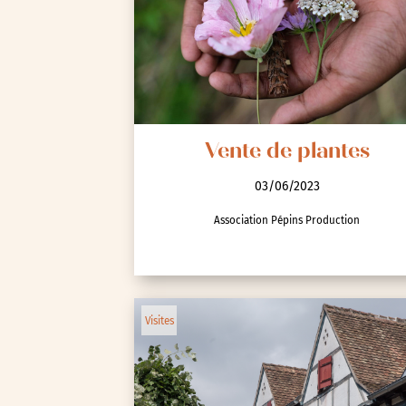
Spectacle et performa
Visites
Voyage d'études
Vente de plantes
03/06/2023
Association Pépins Production
Autre
Essonne (91)
Visites
Hauts-de-Seine (92)
Paris (75)
Seine-et-Marne (77)