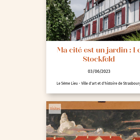
Seine-Saint-Denis (93)
Test-tag-event
Val-d’Oise (95)
Val-de-Marne (94)
Yvelines (78)
Ma cité est un jardin : L
Stockfeld
03/06/2023
Le 5ème Lieu - Ville d'art et d'histoire de Strasbour
Visites