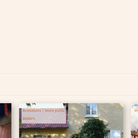
lic
ipative
Animations / Jeune public
Vi
Ateliers