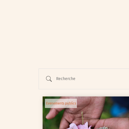
Animations / Jeune pub
Ateliers
Cinéma
Conférences
Cycle de rencontres
Recherche
Evenements publics
Expositions
Œuvre collective/partic
Evenements publics
Parcours en autonomie
Parole aux habitants
Randonnées