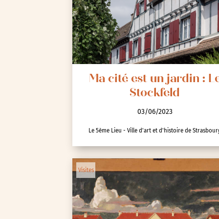
Seine-Saint-Denis (93)
Test-tag-event
Val-d’Oise (95)
Val-de-Marne (94)
Yvelines (78)
Ma cité est un jardin : L
Stockfeld
03/06/2023
Le 5ème Lieu - Ville d'art et d'histoire de Strasbour
Visites