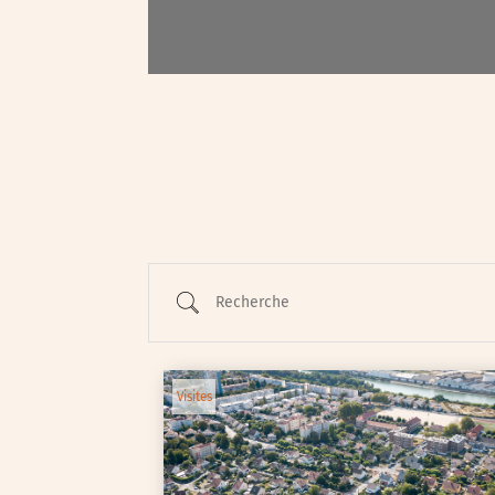
Animations / Jeune pub
Ateliers
Cinéma
Conférences
Cycle de rencontres
Recherche
Evenements publics
Expositions
Œuvre collective/partic
Visites
Parcours en autonomie
Parole aux habitants
Randonnées