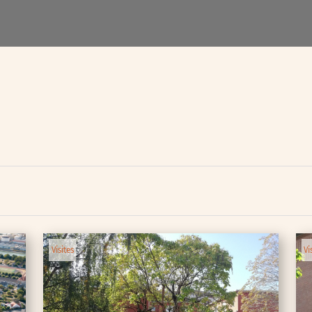
lic
ipative
Visites
Vi