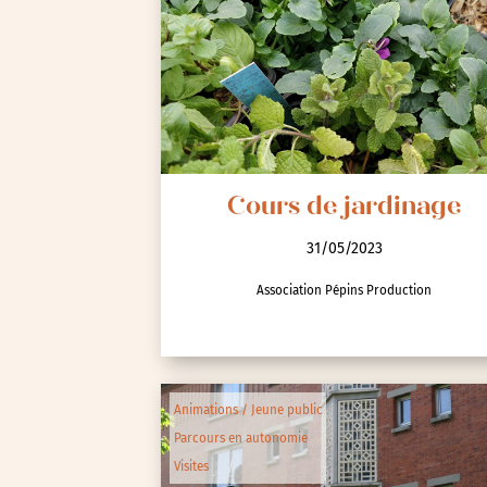
Seine-Saint-Denis (93)
Test-tag-event
Val-d’Oise (95)
Val-de-Marne (94)
Yvelines (78)
Cours de jardinage
31/05/2023
Association Pépins Production
Animations / Jeune public
Parcours en autonomie
Visites