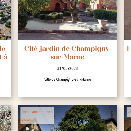
nces
de
Cité-jardin de Champigny-
L
t à
sur-Marne
31/05/2023
Ville de Champigny-sur-Marne
Parole aux habitants
Vi
Visites