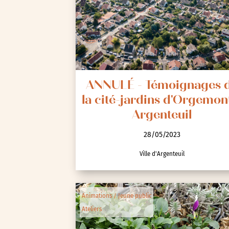
Spectacle et performa
Visites
Voyage d'études
ANNULÉ - Témoignages 
la cité-jardins d'Orgemon
Argenteuil
28/05/2023
Ville d'Argenteuil
Autre
Essonne (91)
Hauts-de-Seine (92)
Animations / Jeune public
Paris (75)
Ateliers
Seine-et-Marne (77)