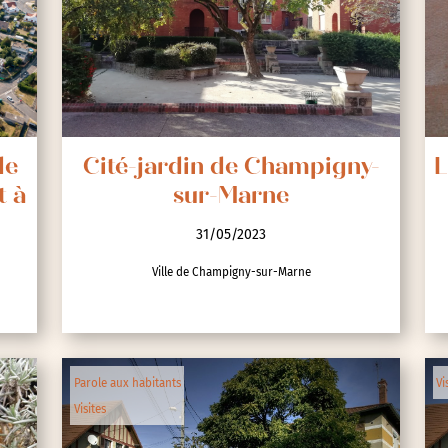
nces
de
Cité-jardin de Champigny-
L
t à
sur-Marne
31/05/2023
Ville de Champigny-sur-Marne
Parole aux habitants
Vi
Visites