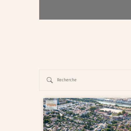
Animations / Jeune pub
Ateliers
Cinéma
Conférences
Cycle de rencontres
Recherche
Evenements publics
Expositions
Œuvre collective/partic
Visites
Parcours en autonomie
Parole aux habitants
Randonnées