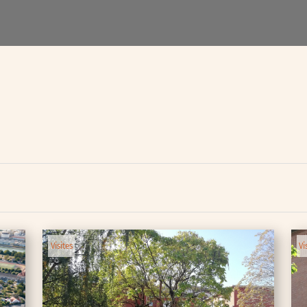
lic
ipative
Visites
Vi