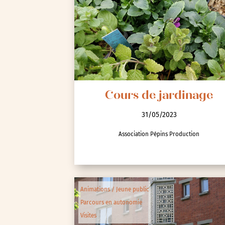
Seine-Saint-Denis (93)
Test-tag-event
Val-d’Oise (95)
Val-de-Marne (94)
Yvelines (78)
Cours de jardinage
31/05/2023
Association Pépins Production
Animations / Jeune public
Parcours en autonomie
Visites