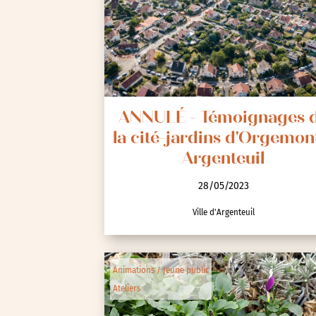
Spectacle et performa
Visites
Voyage d'études
ANNULÉ - Témoignages 
la cité-jardins d'Orgemon
Argenteuil
28/05/2023
Ville d'Argenteuil
Autre
Essonne (91)
Hauts-de-Seine (92)
Animations / Jeune public
Paris (75)
Ateliers
Seine-et-Marne (77)