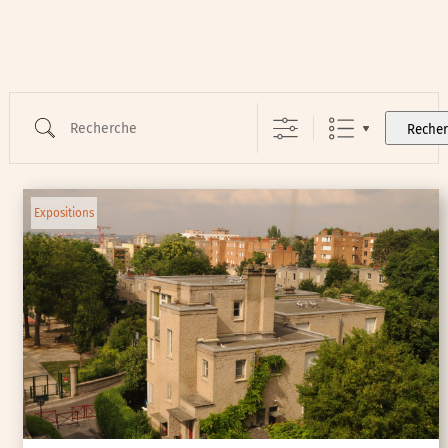
Recherche
Reche
Expositions