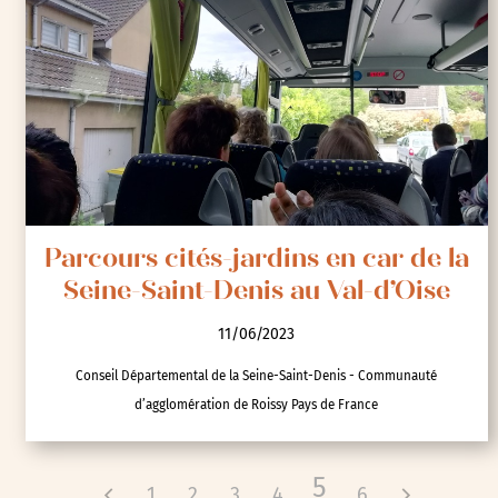
Parcours cités-jardins en car de la
Seine-Saint-Denis au Val-d’Oise
11/06/2023
Conseil Départemental de la Seine-Saint-Denis - Communauté
d’agglomération de Roissy Pays de France
5
1
2
3
4
6