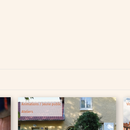
lic
ipative
Animations / Jeune public
Vi
Ateliers