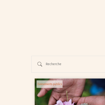
Animations / Jeune pub
Ateliers
Cinéma
Conférences
Cycle de rencontres
Recherche
Evenements publics
Expositions
Œuvre collective/partic
Evenements publics
Parcours en autonomie
Parole aux habitants
Randonnées