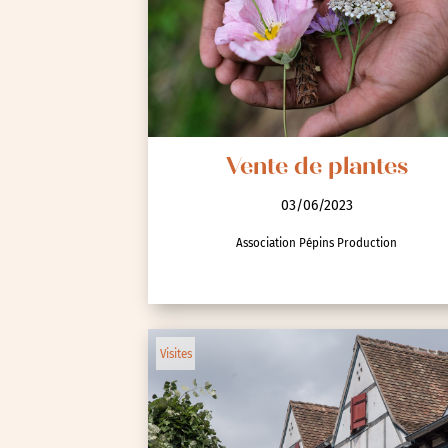
Spectacle et performa
Visites
Voyage d'études
Vente de plantes
03/06/2023
Association Pépins Production
Autre
Essonne (91)
Visites
Hauts-de-Seine (92)
Paris (75)
Seine-et-Marne (77)