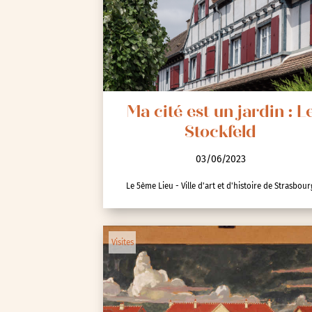
Seine-Saint-Denis (93)
Test-tag-event
Val-d’Oise (95)
Val-de-Marne (94)
Yvelines (78)
Ma cité est un jardin : L
Stockfeld
03/06/2023
Le 5ème Lieu - Ville d'art et d'histoire de Strasbour
Visites