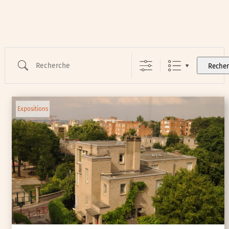
Recherche
Reche
Expositions