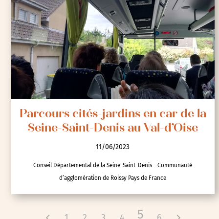
Parcours cités-jardins en car de la
Seine-Saint-Denis au Val-d’Oise
11/06/2023
Conseil Départemental de la Seine-Saint-Denis - Communauté
d’agglomération de Roissy Pays de France
5
1
2
3
4
6